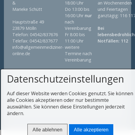
&
18:00 Uhr
an Wochenenden
Marieke Schütt
Do 13:00 bis
und Feiertagen
16:00 Uhr
nur
ganztägig: 116 11
Hauptstraße 49
nach
23879 Mölln
Vereinbarung
Bei
Telefon: 04542/837676
Fr 8:00 bis
lebensbedrohlic
Telefax: 04542/837677
11:00 Uhr
Notfällen: 112
info@allgemeinmediziner-
weitere
online.de
Termine nach
Vereinbarung
Datenschutzeinstellungen
© 2026 Dr. med. Wolfgang Bauer, Facharzt für
Allgemeinmedizin, Dr. med. Lena Eisermann Fachärztin
für Allgemeinmedizin, Marieke Schütt, Fachärztin für
Auf dieser Website werden Cookies genutzt. Sie können
Allgemeinmedizin
alle Cookies akzeptieren oder nur bestimmte
auswählen. Sie können diese Einstellungen jederzeit
ändern.
Alle ablehnen
Alle akzeptieren