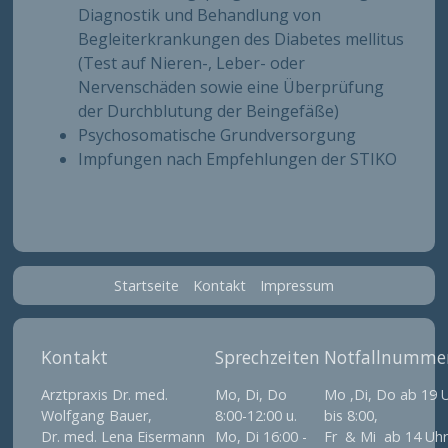
Diagnostik und Behandlung von
Begleiterkrankungen des Diabetes mellitus
(Test auf Nieren-, Leber- oder
Nervenschäden sowie eine Überprüfung
der Durchblutung der Beingefäße)
Psychosomatische Grundversorgung
Impfungen nach Empfehlungen der STIKO
Startseite
Kontakt
Impressum
Kontakt
Sprechzeiten
Notfallnumme
Arztpraxis Dr. med.
Mo, Di, Do
Mo ,Di, Do ab 19 
Wolfgang Bauer,
8:00-12:00 u.
bis 8:00,
Dr. med. Lena Eisermann
Mo, Di 16:00 -
Fr & Mi ab 14 Uh