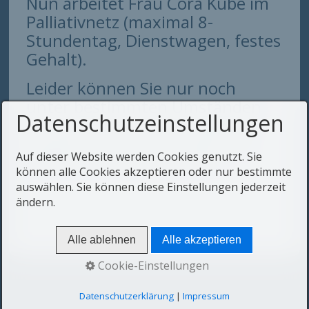
Nun arbeitet Frau Cora Kube im
Palliativnetz (maximal 8-
Stundentag, Dienstwagen, festes
Gehalt).
Leider können Sie nur noch
unter bestimmten Umständen
Datenschutzeinstellungen
als Patient/-in von ihr betreut
werden, s.o. ,und bis dahin ist
Auf dieser Website werden Cookies genutzt. Sie
hoffentlich noch viel Zeit!
können alle Cookies akzeptieren oder nur bestimmte
auswählen. Sie können diese Einstellungen jederzeit
ändern.
Alle ablehnen
Alle akzeptieren
Cookie-Einstellungen
Datenschutzerklärung
|
Impressum